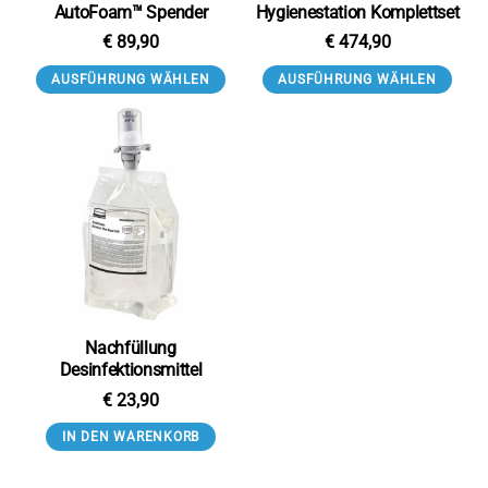
AutoFoam™ Spender
Hygienestation Komplettset
€
89,90
€
474,90
AUSFÜHRUNG WÄHLEN
AUSFÜHRUNG WÄHLEN
Nachfüllung
Desinfektionsmittel
€
23,90
IN DEN WARENKORB
Back
To