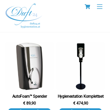
Skip
Cart
Men
to
content
AutoFoam™ Spender
Hygienestation Komplettset
€
89,90
€
474,90